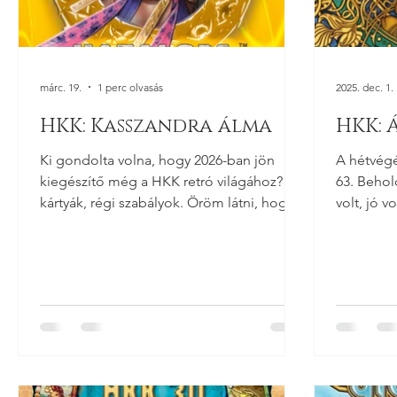
márc. 19.
1 perc olvasás
2025. dec. 1.
HKK: Kasszandra álma
HKK:
Ki gondolta volna, hogy 2026-ban jön
A hétvégé
kiegészítő még a HKK retró világához? Új
63. Behol
kártyák, régi szabályok. Öröm látni, hogy
volt, jó v
röpködnek a kettő feletti varázspontú
alkotótárs
lapok és végre én is értem, hogy mit
paklibont
csinál egy kártya! Ismét fiatalnak
köszönöm
érezhetem magam! :D Az év első
ezeken a 
Hatalom Kártyái kiegészítője a hétvégén
nagykiegé
érkezik. Ennek címe Kasszandra álma lesz.
2025-ös é
A dobozillusztrációért nagy gratuláció jár
Álomhábor
Nagy Gergelynek! Érdemes megnézni
a témáját 
Kasszandrát full art változatban is! Ez a
álomvilág