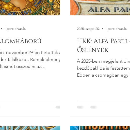
1 perc olvasás
2025. szept. 20.
1 perc olvasás
 Álomháború
HKK: Alfa Pakli 
Őslények
n, november 29-én tartották a
der Találkozót. Remek élmény
A 2025-ben megjelent di
olt ismét összeülni az
kezdőpakliba is festettem
akkal egy kis dedikálásra,
Ebben a csomagban egy ká
ogatásra, szakmázásra. Ezúttal is
tőlem: Most csak ennyi, jó
 az élményt nektek! Rendszerint
találkozókan debütál a legújabb
szítő a Hatalom Kártyáihoz. A
v utolsó ilyen csomagja az
ú nevet viseli. Ez a kiegészítő,
tekintve, az elfekre és az ő
ukra, az ámokban rejlő