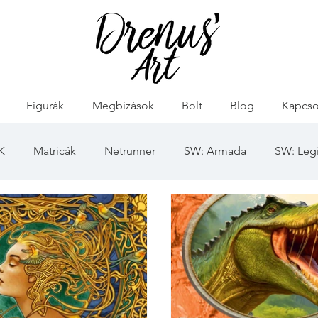
Figurák
Megbízások
Bolt
Blog
Kapcso
K
Matricák
Netrunner
SW: Armada
SW: Leg