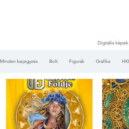
Digitális képek
Minden bejegyzés
Bolt
Figurák
Grafika
HK
Game of Thrones
Ősök Hajnala