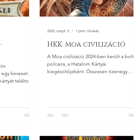
2025. szept. 5.
1 perc olvasás
-
HKK: Moa civilizáció
A Moa civilizáció 2024-ben került a boltok
polcaira, a Hatalom Kártyái
nós
kiegészítőjeként. Összesen tizenegy
 egy keveset.
festményem jelent meg ebben a...
rtyát találtok
...