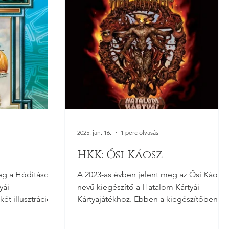
2025. jan. 16.
1 perc olvasás
HKK: Ősi Káosz
eg a Hódítások
A 2023-as évben jelent meg az Ősi Káosz
yái
nevű kiegészítő a Hatalom Kártyái
két illusztrációm
Kártyajátékhoz. Ebben a kiegészítőben
összesen tizenegy...