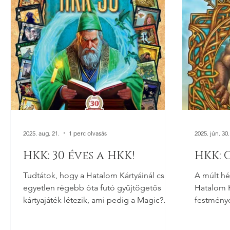
kiegészítő, ahog
varázslat
2025. aug. 21.
1 perc olvasás
2025. jún. 30.
HKK: 30 éves a HKK!
HKK: 
Tudtátok, hogy a Hatalom Kártyáinál csak
A múlt hé
egyetlen régebb óta futó gyűjtögetős
Hatalom K
kártyajáték létezik, ami pedig a Magic?
festmény
Kicsit hihetetlen...
szerint k