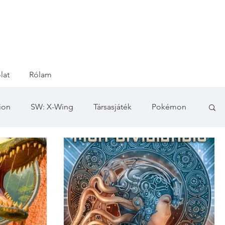
lat
Rólam
ion
SW: X-Wing
Társasjáték
Pokémon