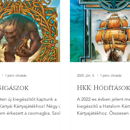
okra fókuszá
1 perc olvasás
2025. jún. 5.
1 perc olvasás
Gigászok
HKK: Hódítások
ten új kiegészítőt kaptunk a
A 2022-es évben jelent m
ártyái Kártyajátékhoz! Négy új
kiegészítő a Hatalom Kárt
em érkezett a csomagba. Szokás
Kártyajátékhoz. Összesen 
ülönböző...
jelent meg enne a...