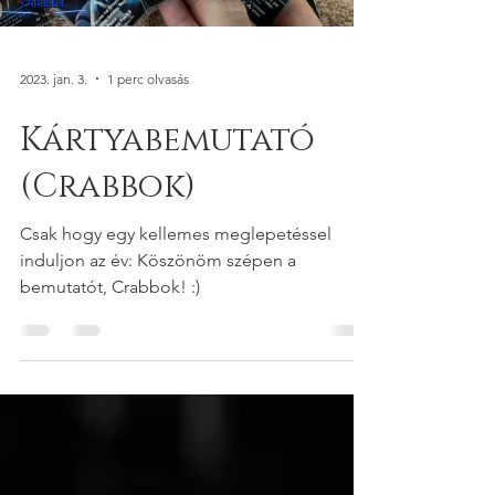
Load video
2023. jan. 3.
1 perc olvasás
Kártyabemutató
(Crabbok)
Csak hogy egy kellemes meglepetéssel
induljon az év: Köszönöm szépen a
bemutatót, Crabbok! :)