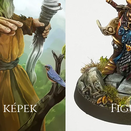
s képek
Fi