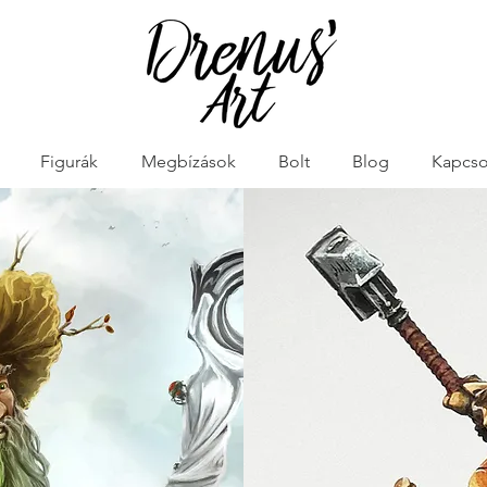
Figurák
Megbízások
Bolt
Blog
Kapcso