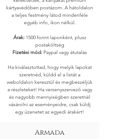
kerekítettek, a kártyákat prémium
kártyavédőben postázom. A hátoldalon
a teljes festmény látod mindenféle
egyéb info, ikon nélkül.
Árak:
1500 forint laponként, plusz
postaköltség
Fizetési mód:
Paypal vagy átutalás
Ha kiválasztottad, hogy melyik lapokat
szeretnéd, küldd el a listát a
weboldalon keresztül és megbeszéljük
a részleteket! Ha versenyszervező vagy
és nagyobb mennyiségben szeretnél
vásárolni az eseményeidre, csak küldj
egy üzenetet az egyedi árakért!
Armada