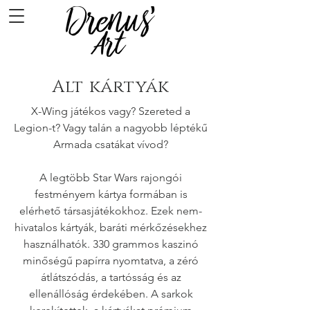
Alt kártyák
X-Wing játékos vagy? Szereted a
Legion-t? Vagy talán a nagyobb léptékű
Armada csatákat vívod?
A legtöbb Star Wars rajongói
festményem kártya formában is
elérhető társasjátékokhoz. Ezek nem-
hivatalos kártyák, baráti mérkőzésekhez
használhatók.
330 grammos kaszinó
minőségű papírra nyomtatva, a zéró
átlátszódás, a tartósság és az
ellenállóság érdekében. A sarkok