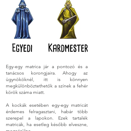
Egy-egy matrica jár a pontozó és a
tanácsos korongjaira. Ahogy az
ügynököknél, itt is könnyen
megkülönböztethetők a színek a fehér
körök száma miatt.
A kockák esetében egy-egy matricát
érdemes felragasztani, habár több
szerepel a lapokon. Ezek tartalék
matricák, ha esetleg később elveszne,
megsérülne.