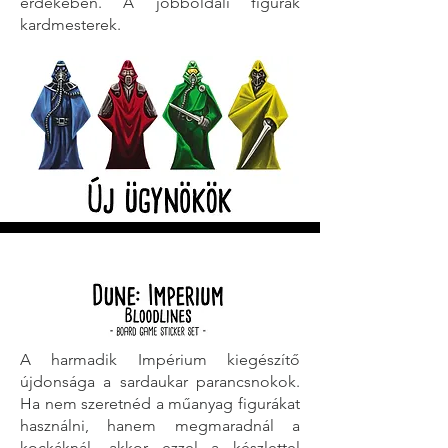
érdekében. A jobboldali figurák
kardmesterek.
A harmadik Impérium kiegészítő
újdonsága a sardaukar parancsnokok.
Ha nem szeretnéd a műanyag figurákat
használni, hanem megmaradnál a
kockáknál, akkor ezzel a készlettel