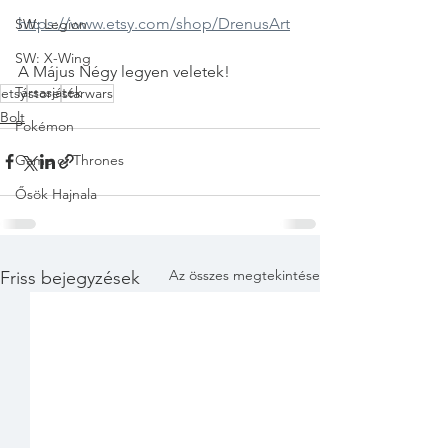
https://www.etsy.com/shop/DrenusArt
SW: Legion
SW: X-Wing
A Május Négy legyen veletek!
Társasjáték
etsy
store
starwars
Bolt
Pokémon
Game of Thrones
Ősök Hajnala
Az összes megtekintése
Friss bejegyzések