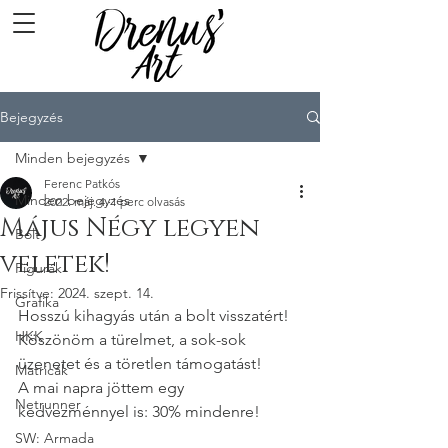
Bejegyzés
Minden bejegyzés
Ferenc Patkós
Minden bejegyzés
2022. máj. 4.
1 perc olvasás
Május Négy legyen
Bolt
veletek!
Figurák
Frissítve:
2024. szept. 14.
Grafika
Hosszú kihagyás után a bolt visszatért! 
HKK
Köszönöm a türelmet, a sok-sok 
üzenetet és a töretlen támogatást!
Matricák
A mai napra jöttem egy 
Netrunner
kedvezménnyel is: 30% mindenre!
SW: Armada